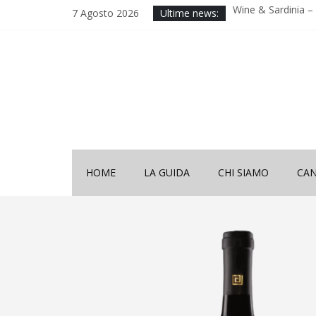
Wine & Sardinia – V
7 Agosto 2026
Ultime news:
2025
Decima Edizione 
Sardinia”
Wine & Sardinia – V
2024
Vinitaly 2024
Nona Edizione “Wi
HOME
LA GUIDA
CHI SIAMO
CAN