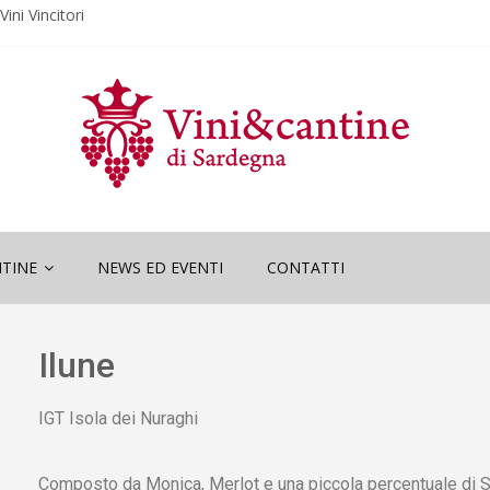
ini Vincitori
“Wine and
ini Vincitori
ne and Sardinia”
TINE
NEWS ED EVENTI
CONTATTI
Ilune
IGT Isola dei Nuraghi
Composto da Monica, Merlot e una piccola percentuale di S