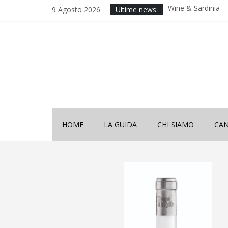
Wine & Sardinia – V
9 Agosto 2026
Ultime news:
2025
Decima Edizione 
Sardinia”
Wine & Sardinia – V
2024
Vinitaly 2024
Nona Edizione “Wi
HOME
LA GUIDA
CHI SIAMO
CAN