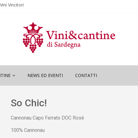
ini Vincitori
“Wine and
ini Vincitori
ne and Sardinia”
TINE
NEWS ED EVENTI
CONTATTI
So Chic!
Cannonau Capo Ferrato DOC Rosé
100% Cannonau