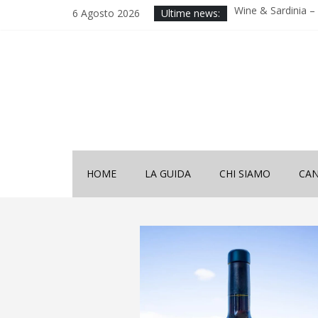
Wine & Sardinia – V
6 Agosto 2026
Ultime news:
2025
Decima Edizione 
Sardinia”
Wine & Sardinia – V
2024
Vinitaly 2024
Nona Edizione “Wi
HOME
LA GUIDA
CHI SIAMO
CAN