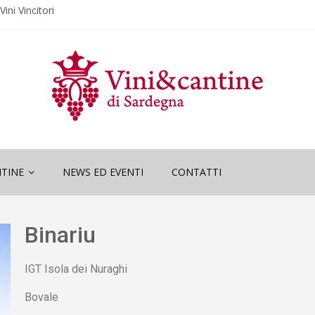
ini Vincitori
“Wine and
ini Vincitori
ne and Sardinia”
TINE
NEWS ED EVENTI
CONTATTI
Binariu
IGT Isola dei Nuraghi
Bovale