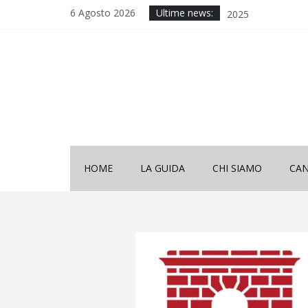
6 Agosto 2026
Ultime news:
Decima Edizione 
Sardinia”
Wine & Sardinia – V
2024
Vinitaly 2024
Nona Edizione “Wi
Wine & Sardinia – V
2025
HOME
LA GUIDA
CHI SIAMO
CAN