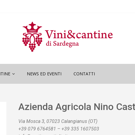
“Wine and
ini Vincitori
ne and Sardinia”
ini Vincitori
TINE
NEWS ED EVENTI
CONTATTI
Azienda Agricola Nino Cast
Via Mosca 3, 07023 Calangianus (OT)
+39 079 6764581 – +39 335 1607503