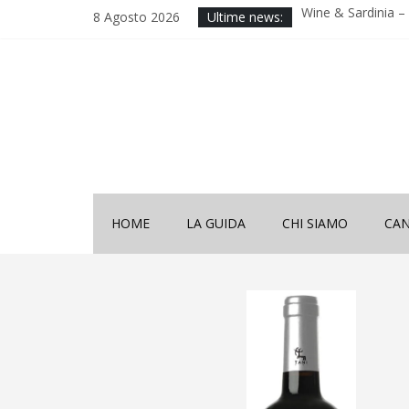
Wine & Sardinia – V
8 Agosto 2026
Ultime news:
2025
Decima Edizione 
Sardinia”
Wine & Sardinia – V
2024
Vinitaly 2024
Nona Edizione “Wi
HOME
LA GUIDA
CHI SIAMO
CAN