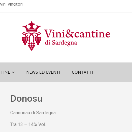
ini Vincitori
“Wine and
ini Vincitori
ne and Sardinia”
TINE
NEWS ED EVENTI
CONTATTI
Donosu
Cannonau di Sardegna
Tra 13 – 14% Vol.