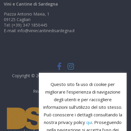
Vini e Cantine di Sardegna
Piazza Antonio Maxia, 1
09125 Cagliari
Tel: (+39) 347 1850445
E-mail: info@viniecantinedisardegna.it
Copyright © 2026
Vini e Cantine di Sardegna
. Tutti i diritti
riservati.
Questo sito fa uso di cookie per
Realizzato da
DS Comunicazione
migliorare l’esperienza di navigazione
degli utenti e per raccogliere
informazioni sull’utilizzo del sito stesso.
Può conoscere i dettagli consultando la
nostra privacy policy
qui
. Proseguendo
nella navigazione si accetta l’uso dei