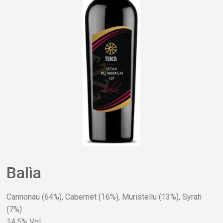
Balìa
Cannonau (64%), Cabernet (16%), Muristellu (13%), Syrah
(7%)
14,5% Vol.