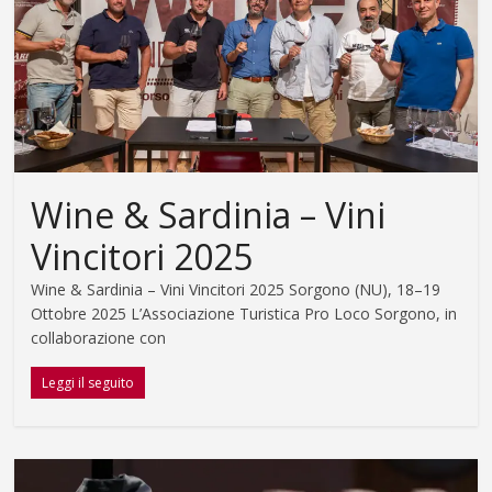
Sardegna
La
guida
definitiva
sui
vini
della
Wine & Sardinia – Vini
Sardegna
Vincitori 2025
Wine & Sardinia – Vini Vincitori 2025 Sorgono (NU), 18–19
Ottobre 2025 L’Associazione Turistica Pro Loco Sorgono, in
collaborazione con
Leggi il seguito