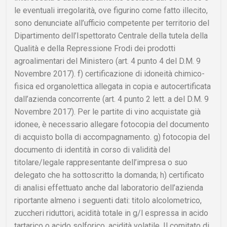
le eventuali irregolarità, ove figurino come fatto illecito,
sono denunciate all’ufficio competente per territorio del
Dipartimento dell’Ispettorato Centrale della tutela della
Qualità e della Repressione Frodi dei prodotti
agroalimentari del Ministero (art. 4 punto 4 del D.M. 9
Novembre 2017). f) certificazione di idoneità chimico-
fisica ed organolettica allegata in copia e autocertificata
dall’azienda concorrente (art. 4 punto 2 lett. a del D.M. 9
Novembre 2017). Per le partite di vino acquistate già
idonee, è necessario allegare fotocopia del documento
di acquisto bolla di accompagnamento. g) fotocopia del
documento di identità in corso di validità del
titolare/legale rappresentante dell’impresa o suo
delegato che ha sottoscritto la domanda; h) certificato
di analisi effettuato anche dal laboratorio dell’azienda
riportante almeno i seguenti dati: titolo alcolometrico,
zuccheri riduttori, acidità totale in g/l espressa in acido
tartarico o acido solforico, acidità volatile. Il comitato di